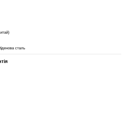
итай)
бденова сталь
нтія