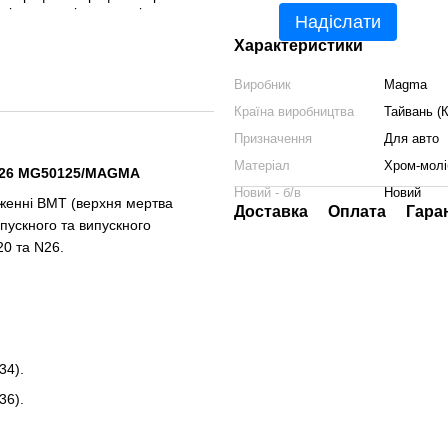
Надіслати
Характеристики
Виробник
Magma
Країна виробництва
Тайвань (К
Призначення
Для авто
Матеріал
Хром-молі
0/N26 MG50125/MAGMA
Новий - б/в
Новий
оженні ВМТ (верхня мертва
Доставка
Оплата
Гара
пускного та випускного
20 та N26.
34).
36).