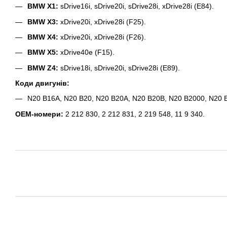
BMW X1:
sDrive16i, sDrive20i, sDrive28i, xDrive28i (E84).
BMW X3:
xDrive20i, xDrive28i (F25).
BMW X4:
xDrive20i, xDrive28i (F26).
BMW X5:
xDrive40e (F15).
BMW Z4:
sDrive18i, sDrive20i, sDrive28i (E89).
Коди двигунів:
N20 B16A, N20 B20, N20 B20A, N20 B20B, N20 B2000, N20 
OEM-номери:
2 212 830, 2 212 831, 2 219 548, 11 9 340.