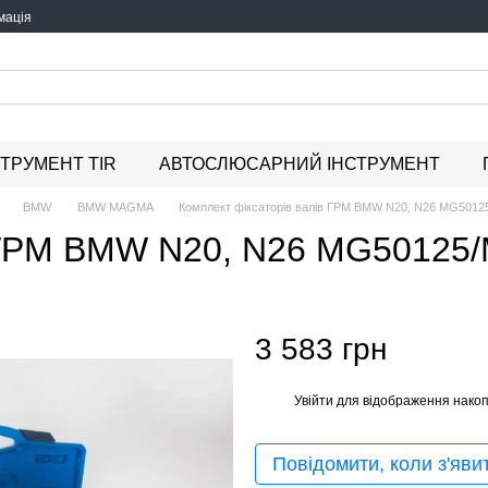
мація
СТРУМЕНТ TIR
АВТОСЛЮСАРНИЙ ІНСТРУМЕНТ
BMW
BMW MAGMA
Комплект фіксаторів валів ГРМ BMW N20, N26 MG501
ів ГРМ BMW N20, N26 MG5012
3 583 грн
Увійти
для відображення накоп
%
Повідомити, коли з'яви