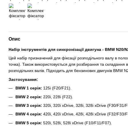
Опис
Набір інструментів для синхронізації двигуна - BMW N2
Цей набір призначений для фіксації розподільного валу в пол
точка). Також використовується для розбирання та складання в
розподільних валів. Підходить для бензинових двигунів BMW N
Застосування:
BMW 1 серія:
125i (F20/F21).
BMW 2 серія:
220i, 228i (F22).
BMW 3 серія:
320i, 320i xDrive, 328i, 328i xDrive (F30/F31/F
BMW 4 серія:
420i, 420i xDrive, 428i, 428i xDrive (F32/F33/F
BMW 5 серія:
520i, 528i, 528i xDrive (F10/F11/F07).