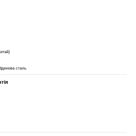
итай)
бденова сталь
нтія