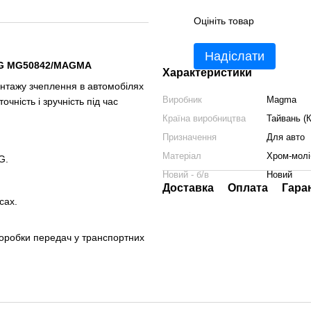
Оцініть товар
Надіслати
VAG MG50842/MAGMA
Характеристики
онтажу зчеплення в автомобілях
Виробник
Magma
чність і зручність під час
Країна виробництва
Тайвань (К
Призначення
Для авто
Матеріал
Хром-молі
G.
Новий - б/в
Новий
Доставка
Оплата
Гара
сах.
коробки передач у транспортних