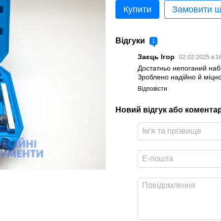
Купити
Замовити 
Відгуки
1
Заєць Ігор
02.02.2025 в 1
Достатньо непоганий набі
Зроблено надійно й міцн
Відповісти
Новий відгук або комента