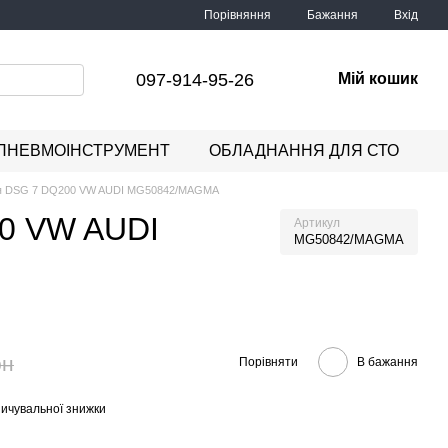
Порівняння
Бажання
Вхід
097-914-95-26
Мій кошик
ПНЕВМОІНСТРУМЕНТ
ОБЛАДНАННЯ ДЛЯ СТО
ення DSG 7 DQ200 VW AUDI MG50842/MAGMA
00 VW AUDI
Артикул
MG50842/MAGMA
рн
Порівняти
В бажання
ичувальної знижки