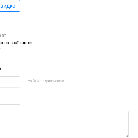
швидко
6:57
р на свої кошти.
о
р
Увійти за допомогою