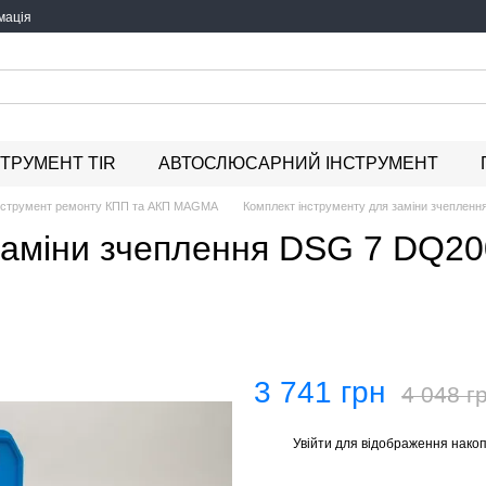
мація
СТРУМЕНТ TIR
АВТОСЛЮСАРНИЙ ІНСТРУМЕНТ
нструмент ремонту КПП та АКП MAGMA
Комплект інструменту для заміни зчепл
 заміни зчеплення DSG 7 DQ2
3 741 грн
4 048 г
Увійти
для відображення накоп
%